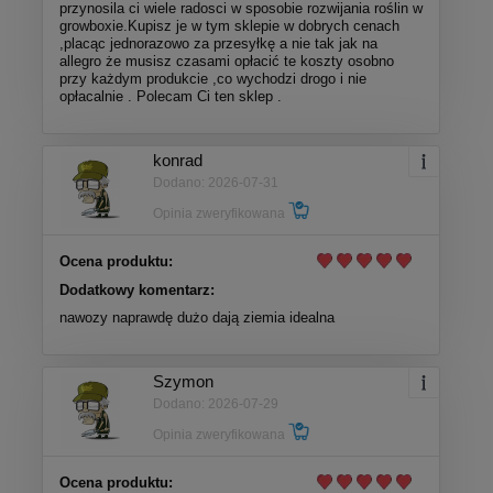
przynosila ci wiele radosci w sposobie rozwijania roślin w
growboxie.Kupisz je w tym sklepie w dobrych cenach
,placąc jednorazowo za przesyłkę a nie tak jak na
allegro że musisz czasami opłacić te koszty osobno
przy każdym produkcie ,co wychodzi drogo i nie
opłacalnie . Polecam Ci ten sklep .
konrad
Dodano: 2026-07-31
Opinia zweryfikowana
Ocena produktu:
Dodatkowy komentarz:
nawozy naprawdę dużo dają ziemia idealna
Szymon
Dodano: 2026-07-29
Opinia zweryfikowana
Ocena produktu: