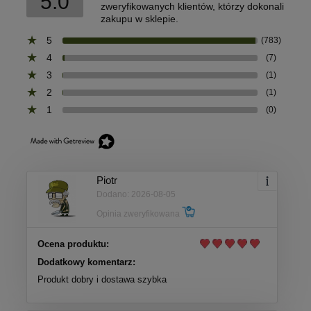
5.0
zweryfikowanych klientów, którzy dokonali
zakupu w sklepie.
5
(783)
4
(7)
3
(1)
2
(1)
1
(0)
Piotr
Dodano: 2026-08-05
Opinia zweryfikowana
Ocena produktu:
Dodatkowy komentarz:
Produkt dobry i dostawa szybka