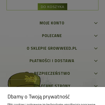
DO KOSZYKA
MOJE KONTO
POLECANE
O SKLEPIE GROWWEED.PL
PŁATNOŚCI I DOSTAWA
BEZPIECZEŃSTWO
POLECANE STRONY
Dbamy o Twoją prywatność
Pliki cookies i pokrewne im technologie umożliwiają poprawne