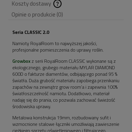
Koszty dostawy
Cena nie zawiera
Opinie o produkcie (0)
ewentualnych kosztów
płatności
Seria CLASSIC 2.0
Namioty RoyalRoom to najwyższej jakości,
profesjonalne pomieszczenia do uprawy roślin.
Growbox
z serii RoyalRoom CLASSIC wykonane są z
ekologicznego, grubego materiału MYLAR DIAMOND
600D o fakturze diamentów, odbijającego ponad 95 %
światła. Duża grubość materiału zapobiega przenikaniu
zapachów na zewnątrz grow room’a i zapewnia 100%
światłoszczelność namiotu. Dodatkowo, materiał
nadaję się do prania, co pozwala zachować świeżość
środowiska uprawy.
Metalowa konstrukcja 19mm, rozbudowany sufit i
wzmocnione stalowe łączniki umożliwiają zawieszenie
ciężkiego sprzętu oświetleniowego i filtrującego.