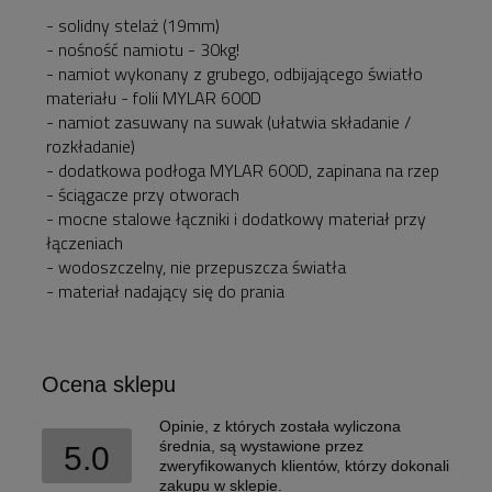
- solidny stelaż (19mm)
- nośność namiotu - 30kg!
- namiot wykonany z grubego, odbijającego światło
materiału - folii MYLAR 600D
- namiot zasuwany na suwak (ułatwia składanie /
rozkładanie)
- dodatkowa podłoga MYLAR 600D, zapinana na rzep
- ściągacze przy otworach
- mocne stalowe łączniki i dodatkowy materiał przy
łączeniach
- wodoszczelny, nie przepuszcza światła
- materiał nadający się do prania
Ocena sklepu
Opinie, z których została wyliczona
średnia, są wystawione przez
5.0
zweryfikowanych klientów, którzy dokonali
zakupu w sklepie.