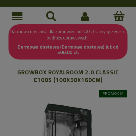
Darmowa dostawa dla zamówień od 500 zł (z wyłączeniem
podłoży uprawowych).
Darmowa dostawa (Darmowa dostawa) już od
500,00 zł.
GROWBOX ROYALROOM 2.0 CLASSIC
C100S (100X50X160CM)
PROMOCJA